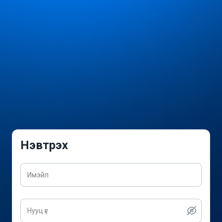
Нэвтрэх
Имэйл
Нууц үг