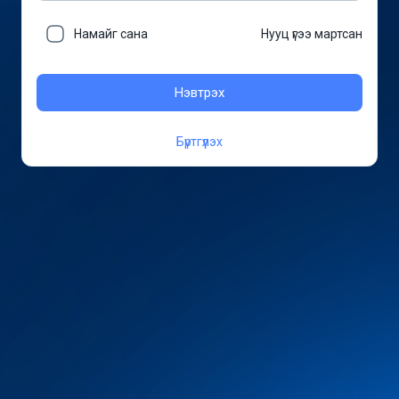
Намайг сана
Нууц үгээ мартсан
Нэвтрэх
Бүртгүүлэх